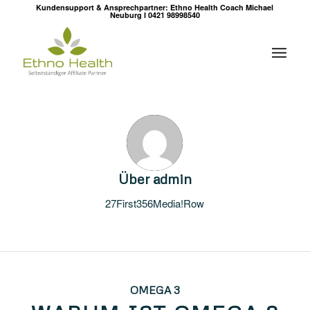
Kundensupport & Ansprechpartner: Ethno Health Coach Michael
Neuburg I 0421 98998540
Über
admin
27First356Media!Row
OMEGA 3